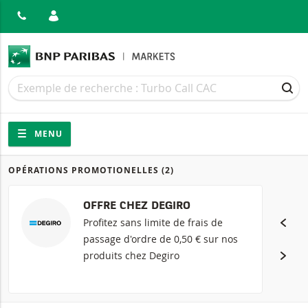
MER
Recherche
Recherche
REC
Navigation
Navigation sur le site
MENU
OPÉRATIONS PROMOTIONELLES
(2)
Produits
OFFRE CHEZ DEGIRO
Profitez sans limite de frais de
passage d'ordre de 0,50 € sur nos
produits chez Degiro