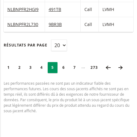
LVMH Warrants Call Avec barrière désactivante 600 et levier ― 
NLBNPFR2HGI9
491TB
Call
LVMH
LVMH Warrants Call Avec barrière désactivante 525 et levier ― 
NLBNPFR2L730
9BR3B
Call
LVMH
RÉSULTATS PAR PAGE
PAGINATION
Selected:
PAGE PRÉCÉ
PAGE 
Collapsed pages
PAGE
1
PAGE
2
PAGE
3
PAGE
4
PAGE
5
PAGE
6
PAGE
7
DERNIÈRE PAGE
273
Les performances passées ne sont pas un indicateur fiable des
performances futures. Les cours des sous-jacents affichés ne sont pas en
temps réél, ils sont différés dû à des exigences de notre fournisseur de
données. Par conséquent, le prix du produit lié à un sous-jacent spécifique
peut légèrement différer du prix de produit attendu au regard du cours du
sous-jacent affiché.