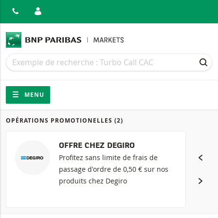
MER
Recherche
Recherche
REC
Navigation
Navigation sur le site
MENU
OPÉRATIONS PROMOTIONELLES
(2)
Produits
OFFRE CHEZ DEGIRO
Profitez sans limite de frais de
passage d'ordre de 0,50 € sur nos
produits chez Degiro