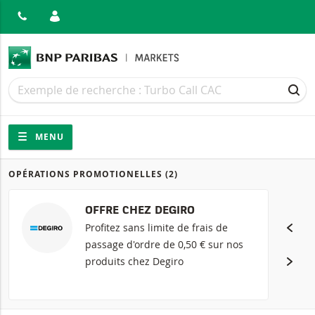
MER
Recherche
Recherche
REC
Navigation
Navigation sur le site
MENU
OPÉRATIONS PROMOTIONELLES
(2)
Produits
OFFRE CHEZ DEGIRO
Profitez sans limite de frais de
passage d'ordre de 0,50 € sur nos
produits chez Degiro