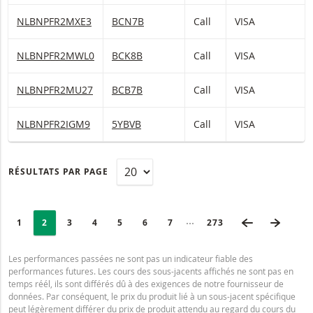
VISA Warrants Call Avec barrière désactivante 400 et levier 10,0
NLBNPFR2MXE3
BCN7B
Call
VISA
VISA Warrants Call Avec barrière désactivante 375 et levier 18,5
NLBNPFR2MWL0
BCK8B
Call
VISA
VISA Warrants Call Avec barrière désactivante 375 et levier 8,67
NLBNPFR2MU27
BCB7B
Call
VISA
VISA Warrants Call Avec barrière désactivante 350 et levier 12,6
NLBNPFR2IGM9
5YBVB
Call
VISA
RÉSULTATS PAR PAGE
PAGINATION
Selected:
PAGE PRÉCÉ
PAGE 
Collapsed pages
PAGE
1
PAGE
2
PAGE
3
PAGE
4
PAGE
5
PAGE
6
PAGE
7
DERNIÈRE PAGE
273
Les performances passées ne sont pas un indicateur fiable des
performances futures. Les cours des sous-jacents affichés ne sont pas en
temps réél, ils sont différés dû à des exigences de notre fournisseur de
données. Par conséquent, le prix du produit lié à un sous-jacent spécifique
peut légèrement différer du prix de produit attendu au regard du cours du