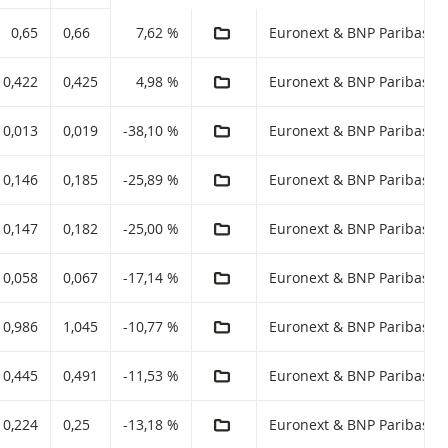
AJOUTER AU PORTEFEUILLE
r 5,00 avec code ISIN :
0,65
0,66
7,62 %
AJOUTER AU PORTEFEUILLE
r 3,00 avec code ISIN :
0,422
0,425
4,98 %
AJOUTER AU PORTEFEUILLE
c code ISIN :
0,013
0,019
-38,10 %
AJOUTER AU PORTEFEUILLE
c code ISIN :
0,146
0,185
-25,89 %
AJOUTER AU PORTEFEUILLE
c code ISIN :
0,147
0,182
-25,00 %
AJOUTER AU PORTEFEUILLE
c code ISIN :
0,058
0,067
-17,14 %
AJOUTER AU PORTEFEUILLE
c code ISIN :
0,986
1,045
-10,77 %
AJOUTER AU PORTEFEUILLE
c code ISIN :
0,445
0,491
-11,53 %
AJOUTER AU PORTEFEUILLE
c code ISIN :
0,224
0,25
-13,18 %