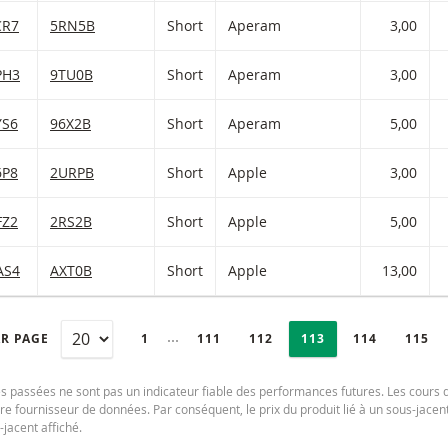
age et Short Short Avec barrière désactivante ― et levier 3,00 ave
CR7
5RN5B
Short
Aperam
3,00
age et Short Short Avec barrière désactivante ― et levier 3,00 ave
PH3
9TU0B
Short
Aperam
3,00
age et Short Short Avec barrière désactivante ― et levier 5,00 ave
YS6
96X2B
Short
Aperam
5,00
ge et Short Short Avec barrière désactivante ― et levier 3,00 avec 
6P8
2URPB
Short
Apple
3,00
ge et Short Short Avec barrière désactivante ― et levier 5,00 avec 
FZ2
2RS2B
Short
Apple
5,00
ge et Short Short Avec barrière désactivante ― et levier 13,00 avec
AS4
AXT0B
Short
Apple
13,00
PAGINATION
Selected:
Collapsed pages
AR PAGE
PAGE
1
PAGE
111
PAGE
112
PAGE
113
PAGE
114
PAGE
115
 passées ne sont pas un indicateur fiable des performances futures. Les cours des
re fournisseur de données. Par conséquent, le prix du produit lié à un sous-jacen
jacent affiché.