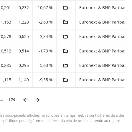
AJOUTER AU PORTEFEUILLE
c code ISIN :
0,201
0,232
-10,67 %
AJOUTER AU PORTEFEUILLE
c code ISIN :
1,163
1,228
-2,60 %
AJOUTER AU PORTEFEUILLE
c code ISIN :
0,578
0,625
-3,34 %
AJOUTER AU PORTEFEUILLE
code ISIN :
0,512
0,514
-1,73 %
AJOUTER AU PORTEFEUILLE
code ISIN :
0,285
0,295
-5,63 %
AJOUTER AU PORTEFEUILLE
 code ISIN :
1,115
1,149
-9,35 %
PAGE PRÉCÉDENTE
PAGE SUIVANTE
Collapsed pages
DERNIÈRE PAGE
179
 sous-jacents affichés ne sont pas en temps réél, ils sont différés dû à des
t spécifique peut légèrement différer du prix de produit attendu au regard