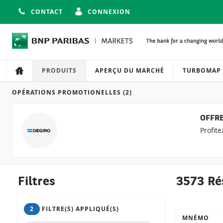
CONTACT
CONNEXION
Navigation
Navigation sur le site
PRODUITS
APERÇU DU MARCHÉ
TURBOMAP
OPÉRATIONS PROMOTIONELLES
(2)
Produits
OFFRE
Profit
Filtres
3573 Ré
2
FILTRE(S) APPLIQUÉ(S)
MNÉMO