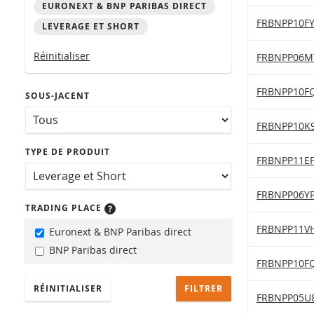
EURONEXT & BNP PARIBAS DIRECT
Table with (f
American Exp
FRBNPP10F
LEVERAGE ET SHORT
Réinitialiser
American Exp
FRBNPP06M
Amundi Lever
FRBNPP10F
SOUS-JACENT
Amundi Lever
FRBNPP10K
TYPE DE PRODUIT
Amundi Lever
FRBNPP11E
Amundi Lever
FRBNPP06Y
TRADING PLACE
Amundi Lever
FRBNPP11V
Euronext & BNP Paribas direct
BNP Paribas direct
Amundi Lever
FRBNPP10F
RÉINITIALISER
Amundi Lever
FRBNPP05U