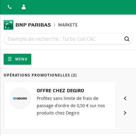
MER
Recherche
Recherche
REC
Navigation
Navigation sur le site
MENU
OPÉRATIONS PROMOTIONELLES
(2)
Produits
OFFRE CHEZ DEGIRO
Profitez sans limite de frais de
passage d'ordre de 0,50 € sur nos
produits chez Degiro