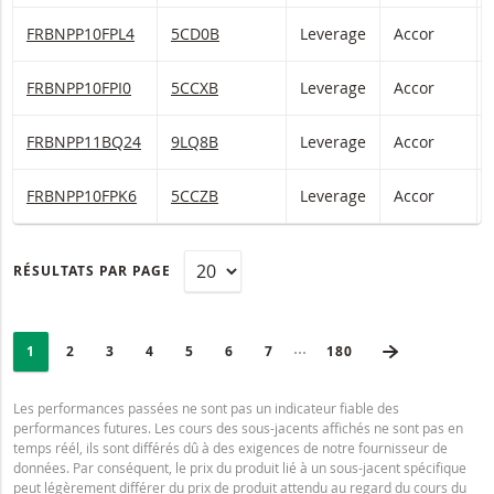
Accor Leverage et Short Leverage Avec barrière désactivante ― e
FRBNPP10FPL4
5CD0B
Leverage
Accor
Accor Leverage et Short Leverage Avec barrière désactivante ― e
FRBNPP10FPI0
5CCXB
Leverage
Accor
Accor Leverage et Short Leverage Avec barrière désactivante ― e
FRBNPP11BQ24
9LQ8B
Leverage
Accor
Accor Leverage et Short Leverage Avec barrière désactivante ― e
FRBNPP10FPK6
5CCZB
Leverage
Accor
RÉSULTATS PAR PAGE
PAGINATION
Selected:
PAGE SUIVA
Collapsed pages
PAGE
1
PAGE
2
PAGE
3
PAGE
4
PAGE
5
PAGE
6
PAGE
7
DERNIÈRE PAGE
180
Les performances passées ne sont pas un indicateur fiable des
performances futures. Les cours des sous-jacents affichés ne sont pas en
temps réél, ils sont différés dû à des exigences de notre fournisseur de
données. Par conséquent, le prix du produit lié à un sous-jacent spécifique
peut légèrement différer du prix de produit attendu au regard du cours du