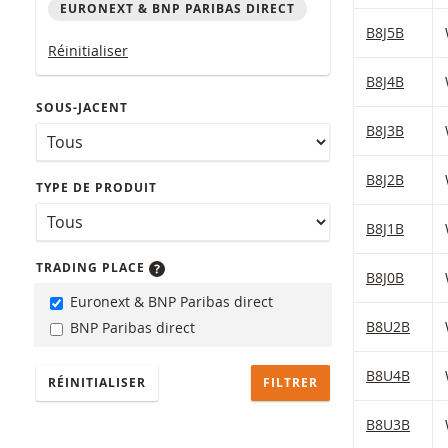
EURONEXT & BNP PARIBAS DIRECT
Table with (f
B8J5B
Réinitialiser
B8J4B
SOUS-JACENT
B8J3B
B8J2B
TYPE DE PRODUIT
B8J1B
TRADING PLACE
B8J0B
Euronext & BNP Paribas direct
B8U2B
BNP Paribas direct
B8U4B
RÉINITIALISER
B8U3B