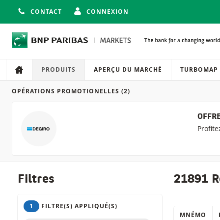
CONTACT
CONNEXION
Navigation
Navigation sur le site
PRODUITS
APERÇU DU MARCHÉ
TURBOMAP
OPÉRATIONS PROMOTIONELLES
(2)
Produits
OFFRE
Profit
Filtres
21891 R
1
FILTRE(S) APPLIQUÉ(S)
MNÉMO