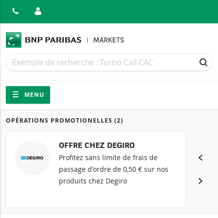
MER
Recherche
Recherche
REC
Navigation
Navigation sur le site
MENU
OPÉRATIONS PROMOTIONELLES
(2)
Produits
OFFRE CHEZ DEGIRO
Profitez sans limite de frais de
passage d'ordre de 0,50 € sur nos
produits chez Degiro