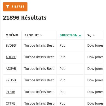
FILTRES
21896 Résultats
MNÉMO
PRODUIT
DIRECTION
S-J
Table with (filtered) products.
9VD9B
Turbos Infinis Best
Put
Dow Jones
4UH6B
Turbos Infinis Best
Put
Dow Jones
AD5VB
Turbos Infinis Best
Put
Dow Jones
92U5B
Turbos Infinis Best
Put
Dow Jones
9TF3B
Turbos Infinis Best
Put
Dow Jones
CFT7B
Turbos Infinis Best
Put
Dow Jones