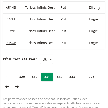
ARY4B
Turbos Infinis Best
Put
Eli Lilly
7JA3B
Turbos Infinis Best
Put
Engie
7IDYB
Turbos Infinis Best
Put
Engie
9HSXB
Turbos Infinis Best
Put
Engie
RÉSULTATS PAR PAGE
PAGINATION
Selected:
Collapsed pages
Collapsed page
PAGE
1
PAGE
829
PAGE
830
PAGE
831
PAGE
832
PAGE
833
DERNIÈRE P
1095
PAGE PRÉCÉDENTE
PAGE SUIVANTE
Les performances passées ne sont pas un indicateur fiable des
performances futures. Les cours des sous-jacents affichés ne sont pas en
temps réél, ils sont différés dû à des exigences de notre fournisseur de