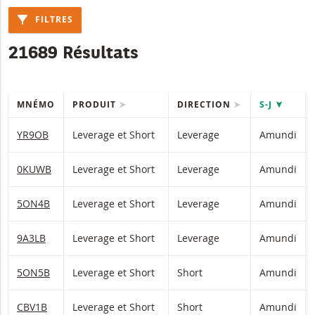
FILTRES
21689 Résultats
MNÉMO
PRODUIT
DIRECTION
S-J
Table with (filtered) products.
YR9OB
Leverage et Short
Leverage
Amundi
0KUWB
Leverage et Short
Leverage
Amundi
5ON4B
Leverage et Short
Leverage
Amundi
9A3LB
Leverage et Short
Leverage
Amundi
5ON5B
Leverage et Short
Short
Amundi
CBV1B
Leverage et Short
Short
Amundi