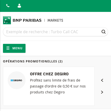
MER
Recherche
Recherche
REC
Navigation
Navigation sur le site
MENU
OPÉRATIONS PROMOTIONELLES
(2)
Produits
OFFRE CHEZ DEGIRO
Profitez sans limite de frais de
passage d'ordre de 0,50 € sur nos
produits chez Degiro