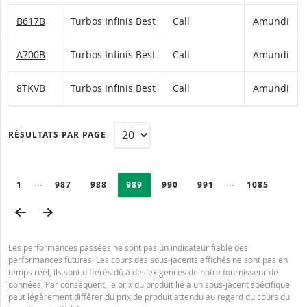
B617B
Turbos Infinis Best
Call
Amundi
A700B
Turbos Infinis Best
Call
Amundi
8TKVB
Turbos Infinis Best
Call
Amundi
RÉSULTATS PAR PAGE
PAGINATION
Selected:
Collapsed pages
Collapsed page
PAGE
1
PAGE
987
PAGE
988
PAGE
989
PAGE
990
PAGE
991
DERNIÈRE P
1085
PAGE PRÉCÉDENTE
PAGE SUIVANTE
Les performances passées ne sont pas un indicateur fiable des
performances futures. Les cours des sous-jacents affichés ne sont pas en
temps réél, ils sont différés dû à des exigences de notre fournisseur de
données. Par conséquent, le prix du produit lié à un sous-jacent spécifique
peut légèrement différer du prix de produit attendu au regard du cours du