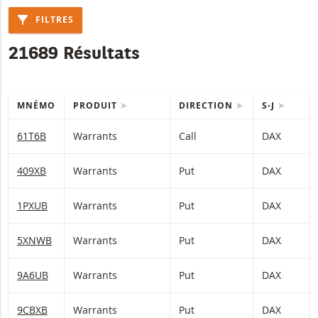
FILTRES
21689 Résultats
MNÉMO
PRODUIT
DIRECTION
S-J
Table with (filtered) products.
61T6B
Warrants
Call
DAX
409XB
Warrants
Put
DAX
1PXUB
Warrants
Put
DAX
5XNWB
Warrants
Put
DAX
9A6UB
Warrants
Put
DAX
9CBXB
Warrants
Put
DAX