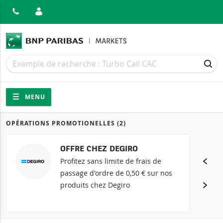
MER
Recherche
Recherche
REC
Navigation
Navigation sur le site
MENU
OPÉRATIONS PROMOTIONELLES
(2)
Produits
OFFRE CHEZ DEGIRO
Profitez sans limite de frais de
passage d'ordre de 0,50 € sur nos
produits chez Degiro