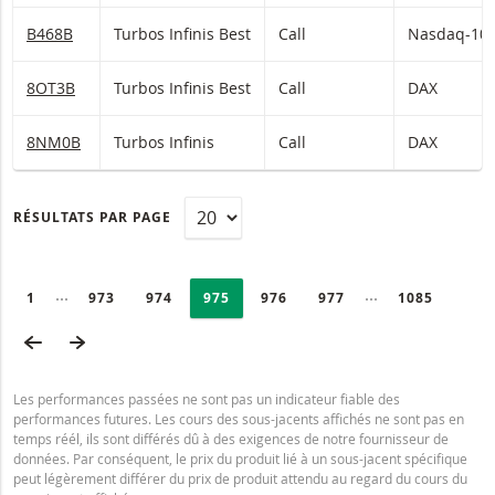
B468B
Turbos Infinis Best
Call
Nasdaq-10
8OT3B
Turbos Infinis Best
Call
DAX
8NM0B
Turbos Infinis
Call
DAX
RÉSULTATS PAR PAGE
PAGINATION
Selected:
Collapsed pages
Collapsed page
PAGE
1
PAGE
973
PAGE
974
PAGE
975
PAGE
976
PAGE
977
DERNIÈRE P
1085
PAGE PRÉCÉDENTE
PAGE SUIVANTE
Les performances passées ne sont pas un indicateur fiable des
performances futures. Les cours des sous-jacents affichés ne sont pas en
temps réél, ils sont différés dû à des exigences de notre fournisseur de
données. Par conséquent, le prix du produit lié à un sous-jacent spécifique
peut légèrement différer du prix de produit attendu au regard du cours du