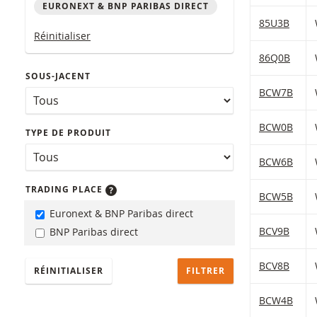
EURONEXT & BNP PARIBAS DIRECT
Table with (f
85U3B
Réinitialiser
86Q0B
SOUS-JACENT
BCW7B
BCW0B
TYPE DE PRODUIT
BCW6B
TRADING PLACE
BCW5B
Euronext & BNP Paribas direct
BCV9B
BNP Paribas direct
BCV8B
RÉINITIALISER
BCW4B