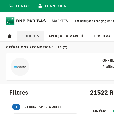
CONTACT
CONNEXION
Navigation
Navigation sur le site
PRODUITS
APERÇU DU MARCHÉ
TURBOMAP
OPÉRATIONS PROMOTIONELLES
(2)
Produits
OFFRE
Profit
Filtres
21522 R
1
FILTRE(S) APPLIQUÉ(S)
MNÉMO