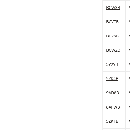
BCW3B
BCV7B
BCV6B
BCW2B
5Y2YB
5ZK4B
9AD8B
8APWB
5ZK1B