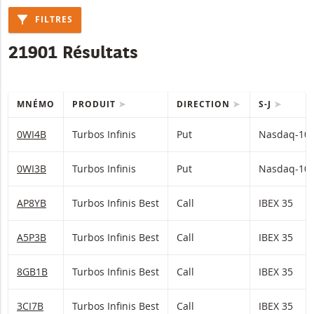
FILTRES
21901 Résultats
MNÉMO
PRODUIT
DIRECTION
S-J
Table with (filtered) products.
0WI4B
Turbos Infinis
Put
Nasdaq-10
0WI3B
Turbos Infinis
Put
Nasdaq-10
AP8YB
Turbos Infinis Best
Call
IBEX 35
A5P3B
Turbos Infinis Best
Call
IBEX 35
8GB1B
Turbos Infinis Best
Call
IBEX 35
3CI7B
Turbos Infinis Best
Call
IBEX 35