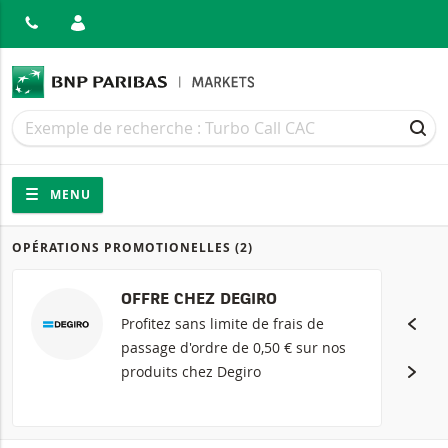
MER
Recherche
Recherche
REC
Navigation
Navigation sur le site
MENU
OPÉRATIONS PROMOTIONELLES
(2)
Produits
OFFRE CHEZ DEGIRO
Profitez sans limite de frais de
passage d'ordre de 0,50 € sur nos
produits chez Degiro