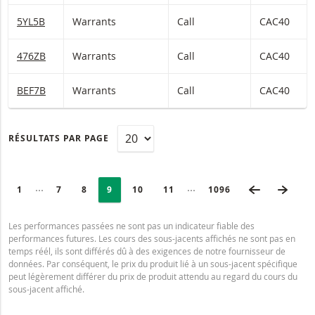
5YL5B
Warrants
Call
CAC40
476ZB
Warrants
Call
CAC40
BEF7B
Warrants
Call
CAC40
RÉSULTATS PAR PAGE
PAGINATION
Selected:
PAGE PRÉC
PAGE
Collapsed pages
Collapsed pages
PAGE
1
PAGE
7
PAGE
8
PAGE
9
PAGE
10
PAGE
11
DERNIÈRE PAGE
1096
Les performances passées ne sont pas un indicateur fiable des
performances futures. Les cours des sous-jacents affichés ne sont pas en
temps réél, ils sont différés dû à des exigences de notre fournisseur de
données. Par conséquent, le prix du produit lié à un sous-jacent spécifique
peut légèrement différer du prix de produit attendu au regard du cours du
sous-jacent affiché.