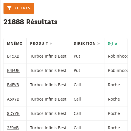
FILTRES
21888 Résultats
MNÉMO
PRODUIT
DIRECTION
S-J
Table with (filtered) products.
B15XB
Turbos Infinis Best
Put
Robinhood 
B4FUB
Turbos Infinis Best
Put
Robinhood 
B4FVB
Turbos Infinis Best
Call
Roche
A5XYB
Turbos Infinis Best
Call
Roche
8DYYB
Turbos Infinis Best
Call
Roche
2F9VB
Turbos Infinis Best
Call
Roche