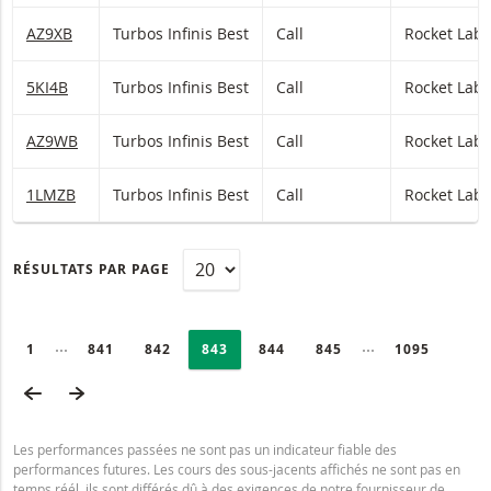
AZ9XB
Turbos Infinis Best
Call
Rocket Lab
5KI4B
Turbos Infinis Best
Call
Rocket Lab
AZ9WB
Turbos Infinis Best
Call
Rocket Lab
1LMZB
Turbos Infinis Best
Call
Rocket Lab
RÉSULTATS PAR PAGE
PAGINATION
Selected:
Collapsed pages
Collapsed page
PAGE
1
PAGE
841
PAGE
842
PAGE
843
PAGE
844
PAGE
845
DERNIÈRE P
1095
PAGE PRÉCÉDENTE
PAGE SUIVANTE
Les performances passées ne sont pas un indicateur fiable des
performances futures. Les cours des sous-jacents affichés ne sont pas en
temps réél, ils sont différés dû à des exigences de notre fournisseur de