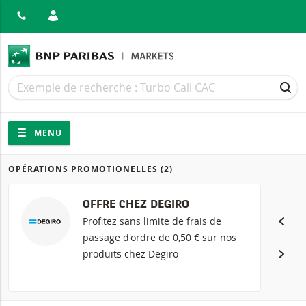
MER
Recherche
Recherche
REC
Navigation
Navigation sur le site
MENU
OPÉRATIONS PROMOTIONELLES
(2)
Produits
OFFRE CHEZ DEGIRO
Profitez sans limite de frais de
passage d'ordre de 0,50 € sur nos
produits chez Degiro