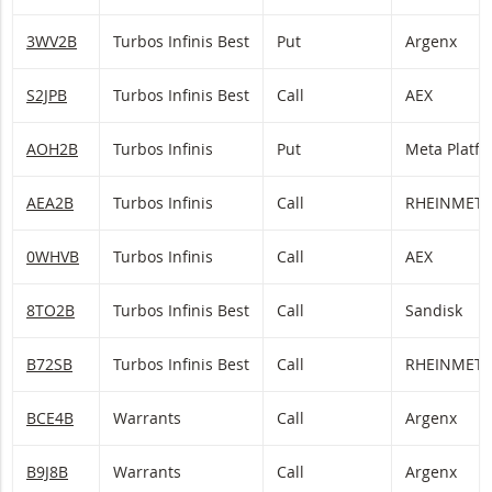
3WV2B
Turbos Infinis Best
Put
Argenx
S2JPB
Turbos Infinis Best
Call
AEX
AOH2B
Turbos Infinis
Put
Meta Platf
AEA2B
Turbos Infinis
Call
RHEINMETA
0WHVB
Turbos Infinis
Call
AEX
8TO2B
Turbos Infinis Best
Call
Sandisk
B72SB
Turbos Infinis Best
Call
RHEINMETA
BCE4B
Warrants
Call
Argenx
B9J8B
Warrants
Call
Argenx