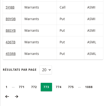
5YJ8B
Warrants
Call
ASMI
B9Y0B
Warrants
Put
ASMI
B8SYB
Warrants
Put
ASMI
436TB
Warrants
Put
ASML
455RB
Warrants
Put
ASML
RÉSULTATS PAR PAGE
PAGINATION
Selected:
Collapsed pages
Collapsed page
PAGE
1
PAGE
771
PAGE
772
PAGE
773
PAGE
774
PAGE
775
DERNIÈRE P
1088
PAGE PRÉCÉDENTE
PAGE SUIVANTE