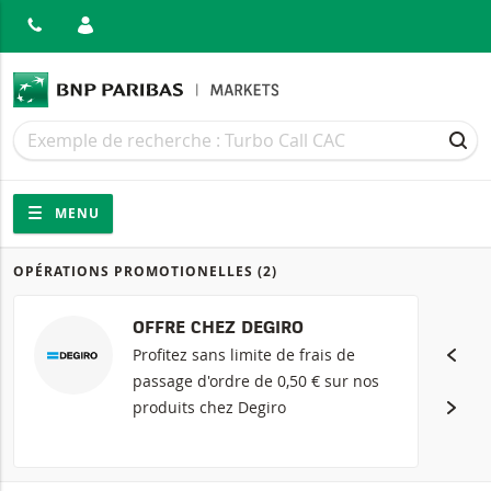
MER
Recherche
Recherche
REC
Navigation
Navigation sur le site
MENU
OPÉRATIONS PROMOTIONELLES
(2)
Produits
OFFRE CHEZ DEGIRO
Profitez sans limite de frais de
passage d'ordre de 0,50 € sur nos
produits chez Degiro