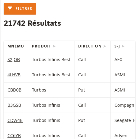
FILTRES
21742 Résultats
MNÉMO
PRODUIT
DIRECTION
S-J
Table with (filtered) products.
S2JOB
Turbos Infinis Best
Call
AEX
4LHVB
Turbos Infinis Best
Call
ASML
CBD0B
Turbos
Put
ASMI
B3GSB
Turbos Infinis
Call
Compagnie 
CDW4B
Turbos Infinis
Put
Seagate Te
CC6YB
Turbos Infinis
Call
Adyen