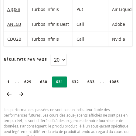
AJQ8B
Turbos Infinis
Put
Air Liquide
ANE6B
Turbos Infinis Best
Call
Adobe
CDU2B
Turbos Infinis
Call
Nvidia
RÉSULTATS PAR PAGE
PAGINATION
Selected:
Collapsed pages
Collapsed page
PAGE
1
PAGE
629
PAGE
630
PAGE
631
PAGE
632
PAGE
633
DERNIÈRE P
1085
PAGE PRÉCÉDENTE
PAGE SUIVANTE
Les performances passées ne sont pas un indicateur fiable des
performances futures. Les cours des sous-jacents affichés ne sont pas en
temps réél, ils sont différés dû à des exigences de notre fournisseur de
données. Par conséquent, le prix du produit lié à un sous-jacent spécifique
peut légèrement différer du prix de produit attendu au regard du cours du