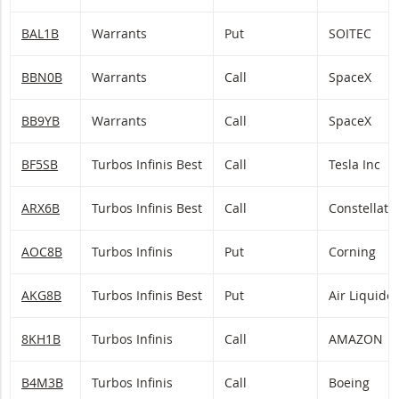
BAL1B
Warrants
Put
SOITEC
BBN0B
Warrants
Call
SpaceX
BB9YB
Warrants
Call
SpaceX
BF5SB
Turbos Infinis Best
Call
Tesla Inc
ARX6B
Turbos Infinis Best
Call
Constellati
AOC8B
Turbos Infinis
Put
Corning
AKG8B
Turbos Infinis Best
Put
Air Liquide
8KH1B
Turbos Infinis
Call
AMAZON
B4M3B
Turbos Infinis
Call
Boeing