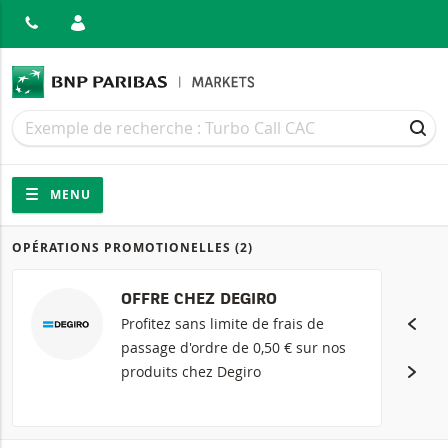
MER
Recherche
Recherche
REC
Navigation
Navigation sur le site
MENU
OPÉRATIONS PROMOTIONELLES
(2)
Produits
OFFRE CHEZ DEGIRO
Profitez sans limite de frais de
passage d'ordre de 0,50 € sur nos
produits chez Degiro