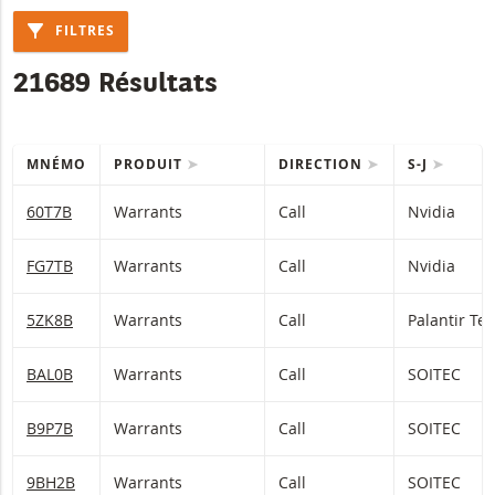
FILTRES
21689 Résultats
MNÉMO
PRODUIT
DIRECTION
S-J
Table with (filtered) products.
60T7B
Warrants
Call
Nvidia
FG7TB
Warrants
Call
Nvidia
5ZK8B
Warrants
Call
Palantir Te
BAL0B
Warrants
Call
SOITEC
B9P7B
Warrants
Call
SOITEC
9BH2B
Warrants
Call
SOITEC