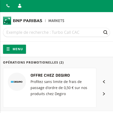
MER
Recherche
Recherche
REC
Navigation
Navigation sur le site
MENU
OPÉRATIONS PROMOTIONELLES
(2)
Produits
OFFRE CHEZ DEGIRO
Profitez sans limite de frais de
passage d'ordre de 0,50 € sur nos
produits chez Degiro