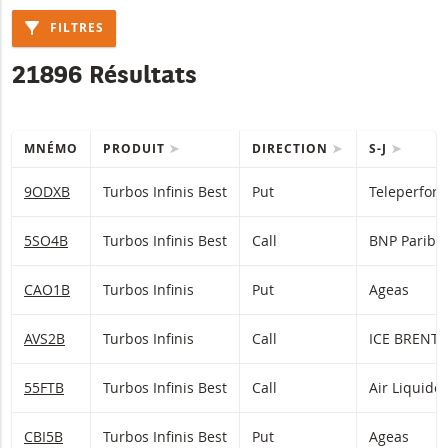
FILTRES
21896 Résultats
MNÉMO
PRODUIT
DIRECTION
S-J
Table with (filtered) products.
9ODXB
Turbos Infinis Best
Put
Teleperfor
5SO4B
Turbos Infinis Best
Call
BNP Pariba
CAO1B
Turbos Infinis
Put
Ageas
AVS2B
Turbos Infinis
Call
55FTB
Turbos Infinis Best
Call
Air Liquide
CBI5B
Turbos Infinis Best
Put
Ageas