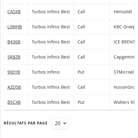
CA5XB
Turbos Infinis Best
Call
Hensoldt
L3WHB
Turbos Infinis Best
Call
KBC Groep
B436B
Turbos Infinis Best
Call
5R8ZB
Turbos Infinis Best
Call
Capgemini
9XEYB
Turbos Infinis
Put
STMicroelec
AZD5B
Turbos Infinis Best
Call
VusionGro
B5CXB
Turbos Infinis Best
Put
Wolters Kl
RÉSULTATS PAR PAGE