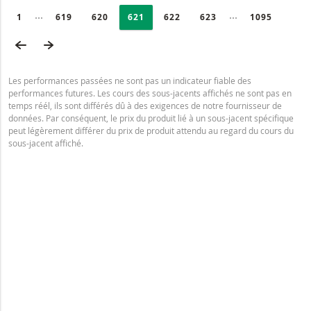
PAGINATION
Selected:
Collapsed pages
Collapsed page
PAGE
1
PAGE
619
PAGE
620
PAGE
621
PAGE
622
PAGE
623
DERNIÈRE P
1095
PAGE PRÉCÉDENTE
PAGE SUIVANTE
Les performances passées ne sont pas un indicateur fiable des
performances futures. Les cours des sous-jacents affichés ne sont pas en
temps réél, ils sont différés dû à des exigences de notre fournisseur de
données. Par conséquent, le prix du produit lié à un sous-jacent spécifique
peut légèrement différer du prix de produit attendu au regard du cours du
sous-jacent affiché.