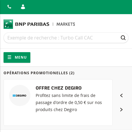
MER
Recherche
Recherche
REC
Navigation
Navigation sur le site
MENU
OPÉRATIONS PROMOTIONELLES
(2)
Produits
OFFRE CHEZ DEGIRO
Profitez sans limite de frais de
passage d'ordre de 0,50 € sur nos
produits chez Degiro