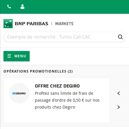
MER
Recherche
Recherche
REC
Navigation
Navigation sur le site
MENU
OPÉRATIONS PROMOTIONELLES
(2)
Produits
OFFRE CHEZ DEGIRO
Profitez sans limite de frais de
passage d'ordre de 0,50 € sur nos
produits chez Degiro