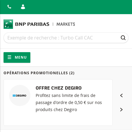
MER
Recherche
Recherche
REC
Navigation
Navigation sur le site
MENU
OPÉRATIONS PROMOTIONELLES
(2)
Produits
OFFRE CHEZ DEGIRO
Profitez sans limite de frais de
passage d'ordre de 0,50 € sur nos
produits chez Degiro