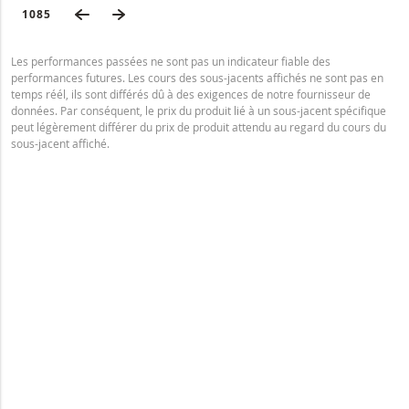
PAGE PRÉCÉDENTE
PAGE SUIVANTE
DERNIÈRE PAGE
1085
Les performances passées ne sont pas un indicateur fiable des
performances futures. Les cours des sous-jacents affichés ne sont pas en
temps réél, ils sont différés dû à des exigences de notre fournisseur de
données. Par conséquent, le prix du produit lié à un sous-jacent spécifique
peut légèrement différer du prix de produit attendu au regard du cours du
sous-jacent affiché.