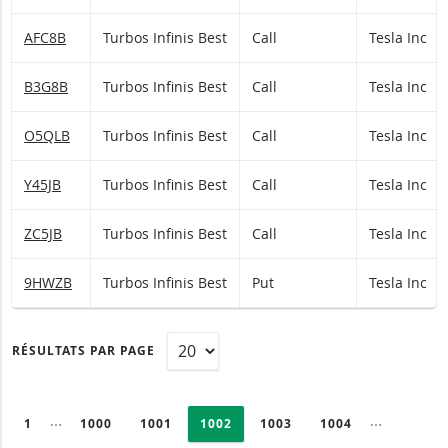
AFC8B
Turbos Infinis Best
Call
Tesla Inc
B3G8B
Turbos Infinis Best
Call
Tesla Inc
O5QLB
Turbos Infinis Best
Call
Tesla Inc
Y45JB
Turbos Infinis Best
Call
Tesla Inc
ZC5JB
Turbos Infinis Best
Call
Tesla Inc
9HWZB
Turbos Infinis Best
Put
Tesla Inc
RÉSULTATS PAR PAGE
PAGINATION
Selected:
Collapsed pages
Collapsed
PAGE
1
PAGE
1000
PAGE
1001
PAGE
1002
PAGE
1003
PAGE
1004