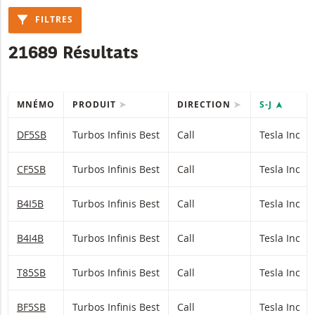
FILTRES
21689 Résultats
MNÉMO
PRODUIT
DIRECTION
S-J
Table with (filtered) products.
DF5SB
Turbos Infinis Best
Call
Tesla Inc
CF5SB
Turbos Infinis Best
Call
Tesla Inc
B4I5B
Turbos Infinis Best
Call
Tesla Inc
B4I4B
Turbos Infinis Best
Call
Tesla Inc
T85SB
Turbos Infinis Best
Call
Tesla Inc
BF5SB
Turbos Infinis Best
Call
Tesla Inc