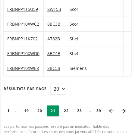
Scor Bonus Cappé Avec Borne Basse : 35,00 et Niveau Bonus 24,
FRBNPP115U59
8WT5B
Scor
Scor Bonus Cappé Avec Borne Basse : 35,00 et Niveau Bonus 20,
FRBNPP10XWC2
8BC3B
Scor
Shell Bonus Cappé Avec Borne Basse : 35,00 et Niveau Bonus 24
FRBNPP11K702
A782B
Shell
Shell Bonus Cappé Avec Borne Basse : 45,00 et Niveau Bonus 28
FRBNPP10XWD0
8BC4B
Shell
Siemens Bonus Cappé Avec Borne Basse : 230,00 et Niveau Bonu
FRBNPP10XWE8
8BC5B
Siemens
RÉSULTATS PAR PAGE
PAGINATION
Selected:
PAGE PRÉ
PAG
Collapsed pages
Collapsed pages
PAGE
1
PAGE
19
PAGE
20
PAGE
21
PAGE
22
PAGE
23
DERNIÈRE PAGE
39
Les performances passées ne sont pas un indicateur fiable des
performances futures. Les cours des sous-jacents affichés ne sont pas en