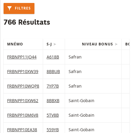
FILTRES
766 Résultats
MNÉMO
S-J
NIVEAU BONUS
BO
Table with (filtered) products.
Safran Bonus Cappé Avec Borne Basse : 350,00 et Niveau Bonus
FRBNPP11JO44
A618B
Safran
Safran Bonus Cappé Avec Borne Basse : 300,00 et Niveau Bonus
FRBNPP10XW39
8BBUB
Safran
Safran Bonus Cappé Avec Borne Basse : 350,00 et Niveau Bonus
FRBNPP10WQP8
7YP7B
Safran
Saint-Gobain Bonus Cappé Avec Borne Basse : 80,00 et Niveau B
FRBNPP10XW62
8BBXB
Saint-Gobain
Saint-Gobain Bonus Cappé Avec Borne Basse : 105,00 et Niveau
FRBNPP10M6V8
5TV8B
Saint-Gobain
Saint-Gobain Bonus Cappé Avec Borne Basse : 95,00 et Niveau B
FRBNPP10EA38
559YB
Saint-Gobain