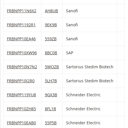
Sanofi Bonus Cappé Avec Borne Basse : 85,00 et Niveau Bonus 7
FRBNPP11N6X2
AH8UB
Sanofi
Sanofi Bonus Cappé Avec Borne Basse : 80,00 et Niveau Bonus 5
FRBNPP1192R1
9EK9B
Sanofi
Sanofi Bonus Cappé Avec Borne Basse : 90,00 et Niveau Bonus 6
FRBNPP10EA46
559ZB
Sanofi
SAP Bonus Cappé Avec Borne Basse : 180,00 et Niveau Bonus 10
FRBNPP10XW96
8BC0B
SAP
Sartorius Stedim Biotech Bonus Cappé Avec Borne Basse : 210,0
FRBNPP10N7N2
5WOZB
Sartorius Stedim Biotech
Sartorius Stedim Biotech Bonus Cappé Avec Borne Basse : 240,0
FRBNPP10J2R0
5LH7B
Sartorius Stedim Biotech
Schneider Electric Bonus Cappé Avec Borne Basse : 350,00 et N
FRBNPP119YU8
9GX3B
Schneider Electric
Schneider Electric Bonus Cappé Avec Borne Basse : 300,00 et N
FRBNPP10ZH85
8FL1B
Schneider Electric
Schneider Electric Bonus Cappé Avec Borne Basse : 280,00 et N
FRBNPP10EAB0
55P5B
Schneider Electric