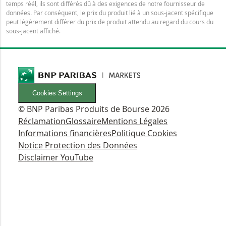
temps réél, ils sont différés dû à des exigences de notre fournisseur de
données. Par conséquent, le prix du produit lié à un sous-jacent spécifique
peut légèrement différer du prix de produit attendu au regard du cours du
sous-jacent affiché.
Cookies Settings
© BNP Paribas Produits de Bourse 2026
Réclamation
Glossaire
Mentions Légales
Informations financières
Politique Cookies
Notice Protection des Données
Disclaimer YouTube