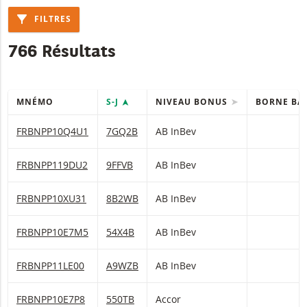
FILTRES
766 Résultats
MNÉMO
S-J
NIVEAU BONUS
BORNE BA
Table with (filtered) products.
AB InBev Bonus Cappé Avec Borne Basse : 70,00 et Niveau Bonus
FRBNPP10Q4U1
7GQ2B
AB InBev
AB InBev Bonus Cappé Avec Borne Basse : 75,00 et Niveau Bonus
FRBNPP119DU2
9FFVB
AB InBev
AB InBev Bonus Cappé Avec Borne Basse : 65,00 et Niveau Bonus
FRBNPP10XU31
8B2WB
AB InBev
AB InBev Bonus Cappé Avec Borne Basse : 60,00 et Niveau Bonus
FRBNPP10E7M5
54X4B
AB InBev
AB InBev Bonus Cappé Avec Borne Basse : 75,00 et Niveau Bonus
FRBNPP11LE00
A9WZB
AB InBev
Accor Bonus Cappé Avec Borne Basse : 55,00 et Niveau Bonus 35
FRBNPP10E7P8
550TB
Accor