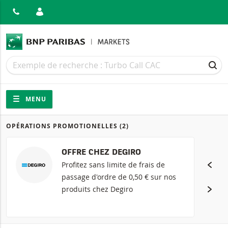
MER
Recherche
Recherche
REC
Navigation
Navigation sur le site
MENU
OPÉRATIONS PROMOTIONELLES
(2)
Produits
OFFRE CHEZ DEGIRO
Profitez sans limite de frais de
passage d'ordre de 0,50 € sur nos
produits chez Degiro