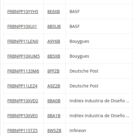
BASF Bonus Cappé Avec Borne Basse : 55,00 et Niveau Bonus 35
FRBNPP10YYH5
8E6XB
BASF
BASF Bonus Cappé Avec Borne Basse : 55,00 et Niveau Bonus 30
FRBNPP10XUJ1
8B5UB
BASF
Bouygues Bonus Cappé Avec Borne Basse : 55,00 et Niveau Bonu
FRBNPP11LEN0
A9Y6B
Bouygues
Bouygues Bonus Cappé Avec Borne Basse : 55,00 et Niveau Bonu
FRBNPP10XUM5
8B5XB
Bouygues
Deutsche Post Bonus Cappé Avec Borne Basse : 55,00 et Niveau
FRBNPP1133M6
8PFZB
Deutsche Post
Deutsche Post Bonus Cappé Avec Borne Basse : 55,00 et Niveau
FRBNPP11LEZ4
A9Z2B
Deutsche Post
Inditex Industria de Diseño Textil SA Bonus Cappé Avec Borne B
FRBNPP10XVD2
8BA0B
Inditex Industria de Diseño Textil SA
Inditex Industria de Diseño Textil SA Bonus Cappé Avec Borne B
FRBNPP10XVE0
8BA1B
Inditex Industria de Diseño Textil SA
Infineon Bonus Cappé Avec Borne Basse : 55,00 et Niveau Bonus
FRBNPP115TZ5
8WSZB
Infineon