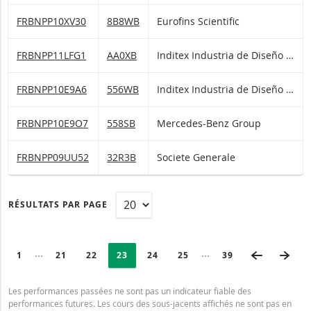
Eurofins Scientific Bonus Cappé Avec Borne Basse : 70,00 et Ni
FRBNPP10XV30
8B8WB
Eurofins Scientific
Inditex Industria de Diseño Textil SA Bonus Cappé Avec Borne B
FRBNPP11LFG1
AA0XB
Inditex Industria de Diseño Textil SA
Inditex Industria de Diseño Textil SA Bonus Cappé Avec Borne B
FRBNPP10E9A6
556WB
Inditex Industria de Diseño Textil SA
Mercedes-Benz Group Bonus Cappé Avec Borne Basse : 65,00 et
FRBNPP10E9O7
558SB
Mercedes-Benz Group
Societe Generale Bonus Cappé Avec Borne Basse : 65,00 et Nive
FRBNPP09UU52
32R3B
Societe Generale
RÉSULTATS PAR PAGE
PAGINATION
Selected:
PAGE PRÉ
PAG
Collapsed pages
Collapsed pages
PAGE
1
PAGE
21
PAGE
22
PAGE
23
PAGE
24
PAGE
25
DERNIÈRE PAGE
39
Les performances passées ne sont pas un indicateur fiable des
performances futures. Les cours des sous-jacents affichés ne sont pas en