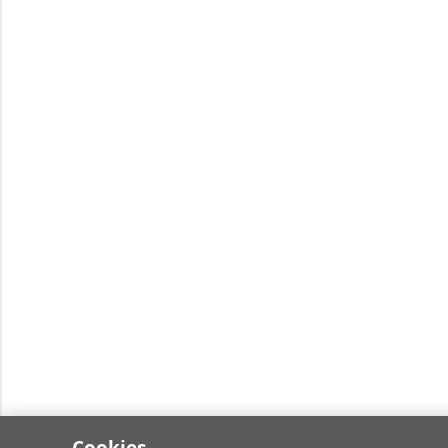
Cookies