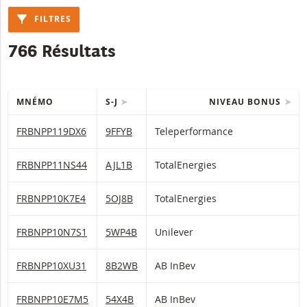
FILTRES
766 Résultats
MNÉMO
S-J
NIVEAU BONUS
Table with (filtered) products.
Teleperformance Bonus Cappé Avec Borne Basse : 90,00 et Nive
FRBNPP119DX6
9FFYB
Teleperformance
TotalEnergies Bonus Cappé Avec Borne Basse : 70,00 et Niveau 
FRBNPP11NS44
AJL1B
TotalEnergies
TotalEnergies Bonus Cappé Avec Borne Basse : 65,00 et Niveau 
FRBNPP10K7E4
5OJ8B
TotalEnergies
Unilever Bonus Cappé Avec Borne Basse : 65,00 et Niveau Bonus
FRBNPP10N7S1
5WP4B
Unilever
AB InBev Bonus Cappé Avec Borne Basse : 65,00 et Niveau Bonus
FRBNPP10XU31
8B2WB
AB InBev
AB InBev Bonus Cappé Avec Borne Basse : 60,00 et Niveau Bonus
FRBNPP10E7M5
54X4B
AB InBev