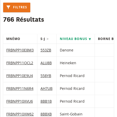
FILTRES
766 Résultats
MNÉMO
S-J
NIVEAU BONUS
BORNE BA
Table with (filtered) products.
Danone Bonus Cappé Avec Borne Basse : 80,00 et Niveau Bonus 
FRBNPP10E8M3
553ZB
Danone
Heineken Bonus Cappé Avec Borne Basse : 80,00 et Niveau Bonu
FRBNPP11OCL2
ALU8B
Heineken
Pernod Ricard Bonus Cappé Avec Borne Basse : 80,00 et Niveau
FRBNPP10E9U4
558YB
Pernod Ricard
Pernod Ricard Bonus Cappé Avec Borne Basse : 80,00 et Niveau
FRBNPP11N6R4
AH7UB
Pernod Ricard
Pernod Ricard Bonus Cappé Avec Borne Basse : 80,00 et Niveau
FRBNPP10XVU6
8BB1B
Pernod Ricard
Saint-Gobain Bonus Cappé Avec Borne Basse : 80,00 et Niveau B
FRBNPP10XW62
8BBXB
Saint-Gobain