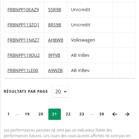
Unicredit Bonus Cappé Avec Borne Basse : 80,00 et Niveau Bonu
FRBNPP10EAZ9
55R9B
Unicredit
Unicredit Bonus Cappé Avec Borne Basse : 80,00 et Niveau Bonu
FRBNPP113ZO1
8RS9B
Unicredit
Volkswagen Bonus Cappé Avec Borne Basse : 80,00 et Niveau Bo
FRBNPP11N6Z7
AH8WB
Volkswagen
AB InBev Bonus Cappé Avec Borne Basse : 75,00 et Niveau Bonus
FRBNPP119DU2
9FFVB
AB InBev
AB InBev Bonus Cappé Avec Borne Basse : 75,00 et Niveau Bonus
FRBNPP11LE00
A9WZB
AB InBev
RÉSULTATS PAR PAGE
PAGINATION
Selected:
PAGE PRÉ
PAG
Collapsed pages
Collapsed pages
PAGE
1
PAGE
19
PAGE
20
PAGE
21
PAGE
22
PAGE
23
DERNIÈRE PAGE
39
Les performances passées ne sont pas un indicateur fiable des
performances futures. Les cours des sous-jacents affichés ne sont pas en