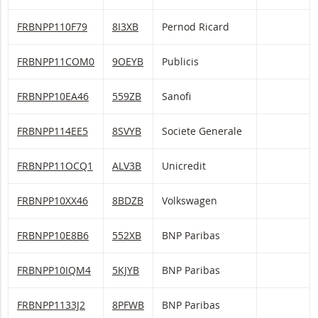
Pernod Ricard Bonus Cappé Avec Borne Basse : 85,00 et Niveau
FRBNPP110F79
8I3XB
Pernod Ricard
Publicis Bonus Cappé Avec Borne Basse : 95,00 et Niveau Bonus
FRBNPP11COM0
9OEYB
Publicis
Sanofi Bonus Cappé Avec Borne Basse : 90,00 et Niveau Bonus 6
FRBNPP10EA46
559ZB
Sanofi
Societe Generale Bonus Cappé Avec Borne Basse : 90,00 et Nive
FRBNPP114EE5
8SVYB
Societe Generale
Unicredit Bonus Cappé Avec Borne Basse : 90,00 et Niveau Bonu
FRBNPP11OCQ1
ALV3B
Unicredit
Volkswagen Bonus Cappé Avec Borne Basse : 100,00 et Niveau B
FRBNPP10XX46
8BDZB
Volkswagen
BNP Paribas Bonus Cappé Avec Borne Basse : 90,00 et Niveau B
FRBNPP10E8B6
552XB
BNP Paribas
BNP Paribas Bonus Cappé Avec Borne Basse : 100,00 et Niveau 
FRBNPP10IQM4
5KJYB
BNP Paribas
BNP Paribas Bonus Cappé Avec Borne Basse : 105,00 et Niveau 
FRBNPP1133J2
8PFWB
BNP Paribas