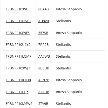
Intesa Sanpaolo Bonus Cappé Avec Borne Basse : 5,50 et Niveau
FRBNPP10XVH3
8BA4B
Intesa Sanpaolo
Stellantis Bonus Cappé Avec Borne Basse : 6,00 et Niveau Bonus
FRBNPP11N6Y0
AH8VB
Stellantis
Intesa Sanpaolo Bonus Cappé Avec Borne Basse : 6,50 et Niveau
FRBNPP10E9F5
557SB
Intesa Sanpaolo
Stellantis Bonus Cappé Avec Borne Basse : 7,50 et Niveau Bonus
FRBNPP10U6Y2
7RR5B
Stellantis
Stellantis Bonus Cappé Avec Borne Basse : 7,50 et Niveau Bonus
FRBNPP11LGM7
AA7WB
Stellantis
Stellantis Bonus Cappé Avec Borne Basse : 7,50 et Niveau Bonus
FRBNPP10XWJ7
8BCUB
Stellantis
Intesa Sanpaolo Bonus Cappé Avec Borne Basse : 6,50 et Niveau
FRBNPP11KTO8
A8N2B
Intesa Sanpaolo
Intesa Sanpaolo Bonus Cappé Avec Borne Basse : 7,00 et Niveau
FRBNPP11LFJ5
AA1UB
Intesa Sanpaolo
Stellantis Bonus Cappé Avec Borne Basse : 8,50 et Niveau Bonus
FRBNPP10M6W6
5TV9B
Stellantis