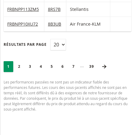
Stellantis Bonus Cappé Avec Borne Basse : 9,00 et Niveau Bonus
FRBNPP113ZM5
8RS7B
Stellantis
Air France-KLM Bonus Cappé Avec Borne Basse : 11,50 et Niveau
FRBNPP10XU72
8B3UB
Air France-KLM
RÉSULTATS PAR PAGE
PAGINATION
Selected:
PAGE SUIVAN
Collapsed pages
PAGE
1
PAGE
2
PAGE
3
PAGE
4
PAGE
5
PAGE
6
PAGE
7
DERNIÈRE PAGE
39
Les performances passées ne sont pas un indicateur fiable des
performances futures. Les cours des sous-jacents affichés ne sont pas en
temps réél, ils sont différés dû à des exigences de notre fournisseur de
données. Par conséquent, le prix du produit lié à un sous-jacent spécifique
peut légèrement différer du prix de produit attendu au regard du cours du
sous-jacent affiché.