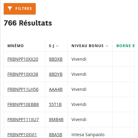
FILTRES
766 Résultats
MNÉMO
S-J
NIVEAU BONUS
BORNE B
Table with (filtered) products.
Vivendi Bonus Cappé Avec Borne Basse : 2,00 et Niveau Bonus 1
FRBNPP10XX20
8BDXB
Vivendi
Vivendi Bonus Cappé Avec Borne Basse : 2,00 et Niveau Bonus 1
FRBNPP10XX38
8BDYB
Vivendi
Vivendi Bonus Cappé Avec Borne Basse : 2,50 et Niveau Bonus 1
FRBNPP11LH56
AAA4B
Vivendi
Vivendi Bonus Cappé Avec Borne Basse : 3,00 et Niveau Bonus 1
FRBNPP10EBB8
55T1B
Vivendi
Vivendi Bonus Cappé Avec Borne Basse : 2,50 et Niveau Bonus 1
FRBNPP111XU7
8MB4B
Vivendi
Intesa Sanpaolo Bonus Cappé Avec Borne Basse : 6,00 et Niveau
FRBNPP10XVI1
8BA5B
Intesa Sanpaolo