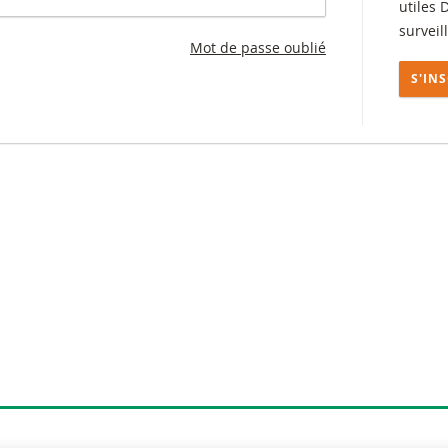
utiles 
surveil
Mot de passe oublié
S'IN