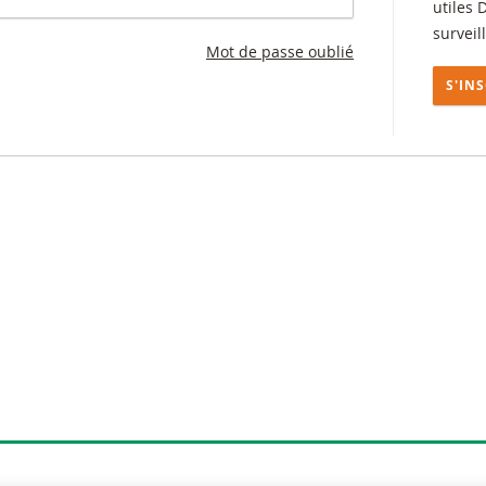
utiles 
surveil
Mot de passe oublié
S'IN