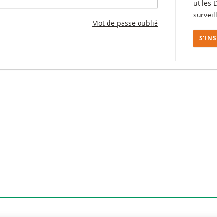
utiles 
surveil
Mot de passe oublié
S'IN