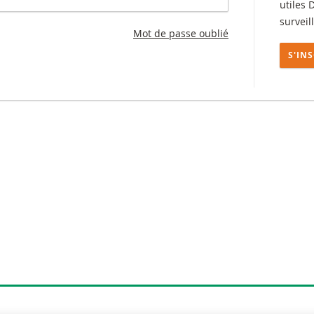
utiles 
surveil
Mot de passe oublié
S'IN