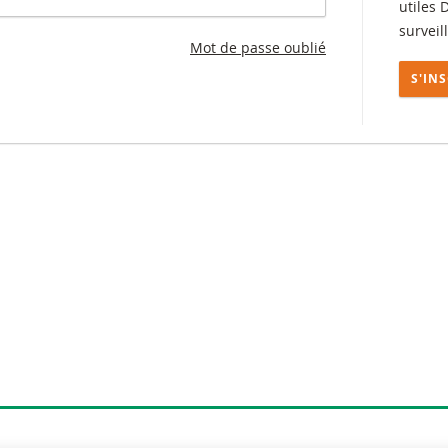
utiles 
surveil
Mot de passe oublié
S'IN