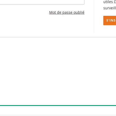
utiles 
surveil
Mot de passe oublié
S'IN