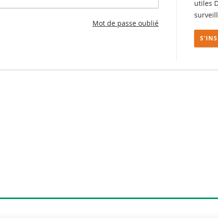
utiles 
surveil
Mot de passe oublié
S'IN