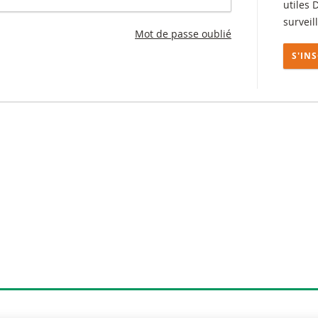
utiles 
surveil
Mot de passe oublié
S'IN