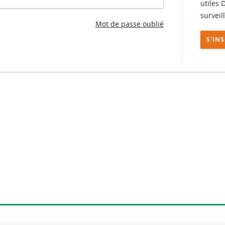
utiles 
surveil
Mot de passe oublié
S'IN