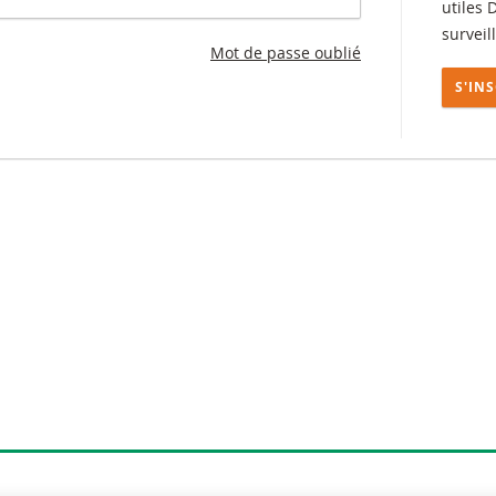
utiles 
surveil
Mot de passe oublié
S'IN